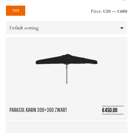
Mi
Ma
Price:
€20
—
€680
FILTER
pri
pri
PARASOL KARIN 300×300 ZWART
€450.00