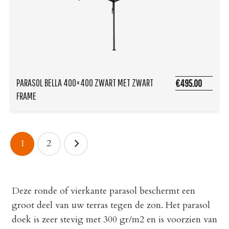
PARASOL BELLA 400×400 ZWART MET ZWART
€495.00
FRAME
BERICHTEN
1
2
PAGINERING
Deze ronde of vierkante parasol beschermt een
groot deel van uw terras tegen de zon. Het parasol
doek is zeer stevig met 300 gr/m2 en is voorzien van