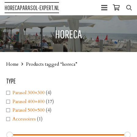
HORECAPARASOL-EXPERT.NL
HORECA
Home
Products tagged “horeca”
TYPE
Parasol 300×300
(4)
Parasol 400×400
(17)
Parasol 500×500
(4)
Accessoires
(1)