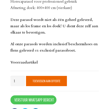
Horecaparasol voor professioneel gebruik
Afmeting doek: 400×400 cm (vierkant)
Deze parasol wordt niet als één geheel geleverd,
maar als los frame en los doek! U dient deze zelf aan
elkaar te bevestigen.
Al onze parasols worden inclusief beschermhoes en
flens geleverd
en
exclusief parasolvoet.
Voorraadartikel
Parasol
TOEVOEGEN AAN OFFERTE
Karin
400x400
aqua
VERSTUUR WHATSAPP BERICHT
quantity