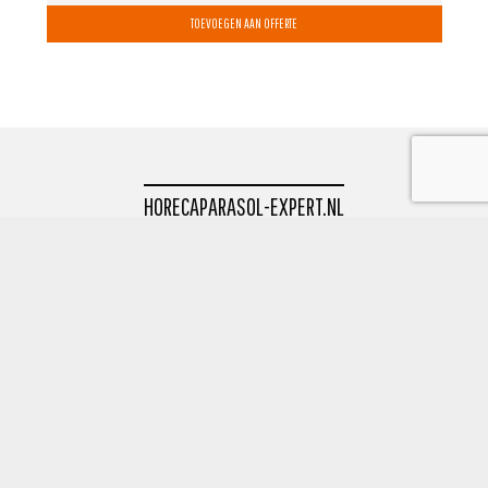
TOEVOEGEN AAN OFFERTE
HORECAPARASOL-EXPERT.NL
powered by Okido
0513 418882
Uranus 8 8448 CR Heerenveen
info@okidobv.nl