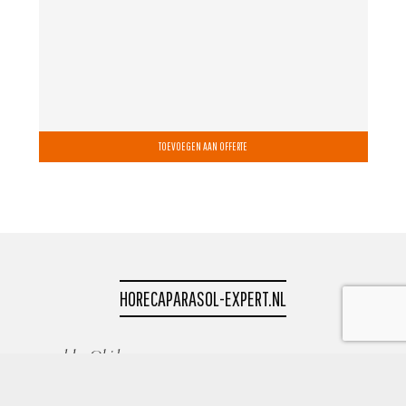
TOEVOEGEN AAN OFFERTE
HORECAPARASOL-EXPERT.NL
powered by Okido
0513 418882