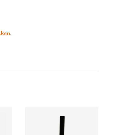
aken
.