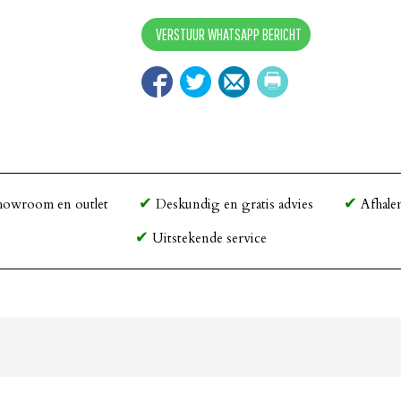
beige
VERSTUUR WHATSAPP BERICHT
quantity
howroom en outlet
Deskundig en gratis advies
Afhale
Uitstekende service