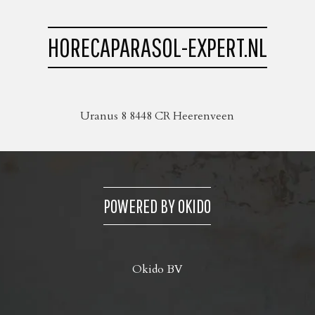
HORECAPARASOL-EXPERT.NL
Uranus 8 8448 CR Heerenveen
POWERED BY OKIDO
Okido BV