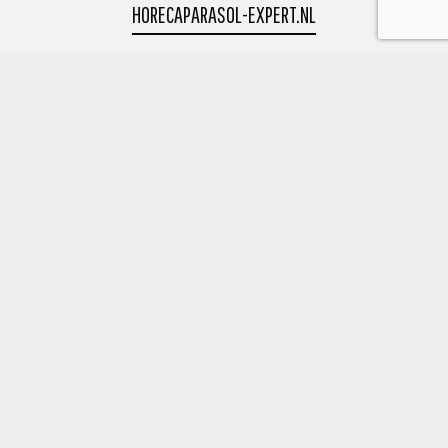
HORECAPARASOL-EXPERT.NL
powered by Okido
0513 418882
Uranus 8 8448 CR Heerenveen
info@okidobv.nl
POWERED BY OKIDO
Populaire Categorieën