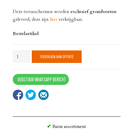
Deze terrasschermen worden
exclusief
grondvoeten
geleverd, deze zijn
hier
verkrijgbaar.
Bestelartikel
Terrasscherm
TOEVOEGEN AAN OFFERTE
Medium
quantity
VERSTUUR WHATSAPP BERICHT
Ruim assortiment