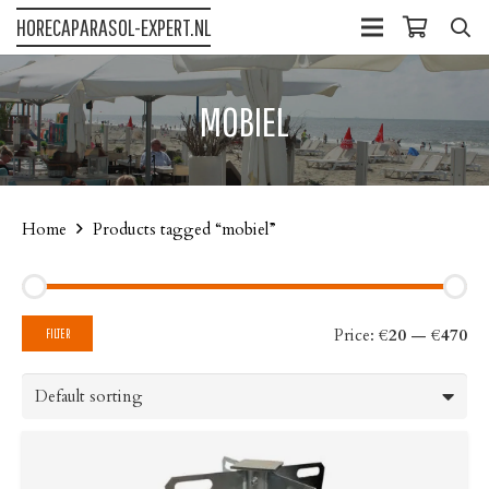
HORECAPARASOL-EXPERT.NL
MOBIEL
Home
Products tagged “mobiel”
Mi
Ma
Price:
€20
—
€470
FILTER
pri
pri