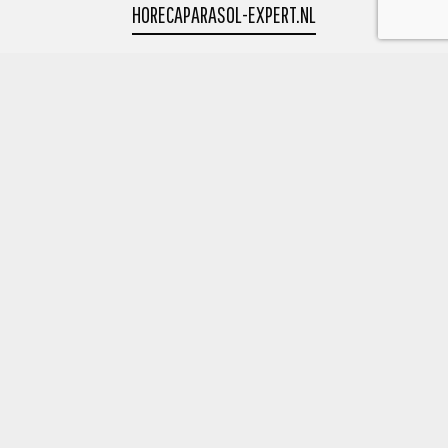
HORECAPARASOL-EXPERT.NL
powered by Okido
0513 418882
Uranus 8 8448 CR Heerenveen
info@okidobv.nl
POWERED BY OKIDO
Populaire Categorieën