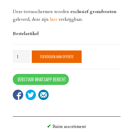
Deze terrasschermen worden
exclusief
grondvoeten
geleverd, deze zijn
hier
verkrijgbaar.
Bestelartikel
Terrasscherm
TOEVOEGEN AAN OFFERTE
Large
quantity
VERSTUUR WHATSAPP BERICHT
Ruim assortiment