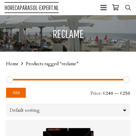
HORECAPARASOL-EXPERT.NL
RECLAME
Home
Products tagged “reclame”
Mi
Ma
Price:
€240
—
€250
FILTER
pri
pri